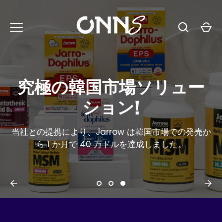
コ
ン
テ
ン
ツ
に
韓国入国の成功を体験し
ス
キ
てください
ッ
プ
当社との提携により、TheraBreath は韓国最大の
H&B ストアのオーラル部門で第 1 位にランクされま
した。