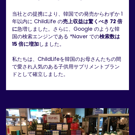
当社との提携により、韓国での発売からわずか 1
年以内に ChildLife の
売上収益は驚くべき 72 倍
に
急増しました。さらに、Google のような韓
国の検索エンジンである *Naver での
検索数は
15 倍に増加
しました。
私たちは、ChildLifeを韓国のお母さんたちの間
で愛され人気のある子供用サプリメントブラン
ドとして確立しました。