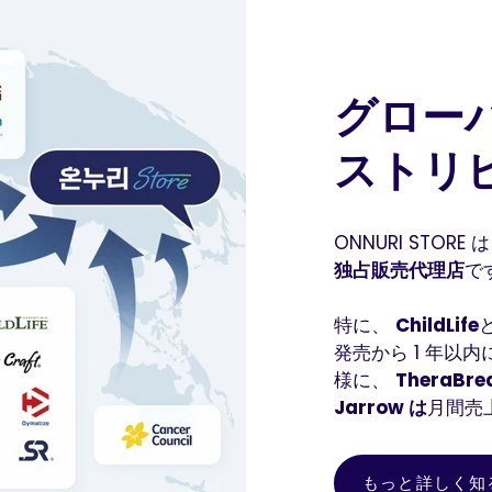
グロー
ストリ
ONNURI STO
独占販売代理店
で
特に、
ChildLife
発売から 1 年以
様に、
TheraBre
Jarrow は
月間売
もっと詳しく知