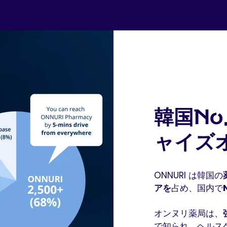
韓国No
ャイズ
ONNURI は韓国の
アを
占め、国内で
オンヌリ薬局は、
で知られ、ヘルス