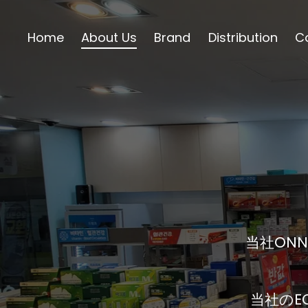
コ
ン
Home
About Us
Brand
Distribution
C
テ
ン
ツ
に
ス
キ
ッ
プ
グ
当社は
韓
もあり