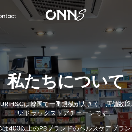
ontact
ローバルブランド
ストリビュータ
国最大のグローバル ブランド ディストリビ
、
TheraBreath、Childlife、Jarrow など